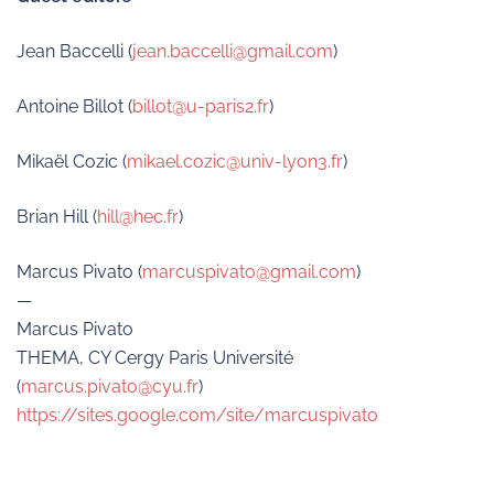
Jean Baccelli (
jean.baccelli@gmail.com
)
Antoine Billot (
billot@u-paris2.fr
)
Mikaël Cozic (
mikael.cozic@univ-lyon3.fr
)
Brian Hill (
hill@hec.fr
)
Marcus Pivato (
marcuspivato@gmail.com
)
—
Marcus Pivato
THEMA, CY Cergy Paris Université
(
marcus.pivato@cyu.fr
)
https://sites.google.com/site/marcuspivato