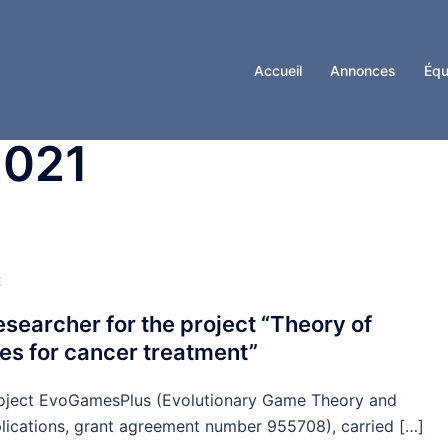
Accueil
Annonces
Équ
2021
E
searcher for the project “Theory of
es for cancer treatment”
roject EvoGamesPlus (Evolutionary Game Theory and
ications, grant agreement number 955708), carried […]