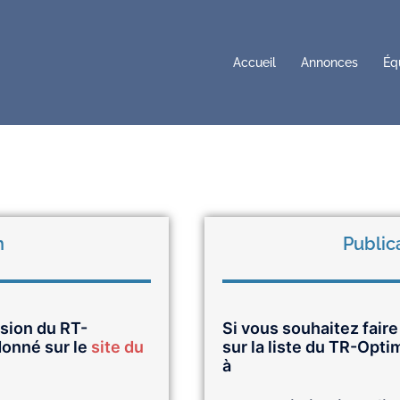
Accueil
Annonces
Éq
n
Public
usion du RT-
Si vous souhaitez fair
donné sur le
site du
sur la liste du TR-Opt
à