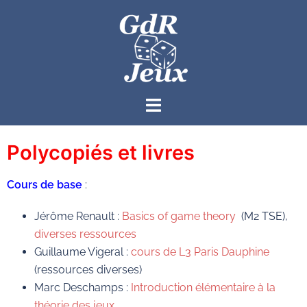
Polycopiés et livres
Cours de base
:
Jérôme Renault :
Basics of game theory
(M2 TSE),
diverses ressources
Guillaume Vigeral :
cours de L3 Paris Dauphine
(ressources diverses)
Marc Deschamps :
Introduction élémentaire à la
théorie des jeux