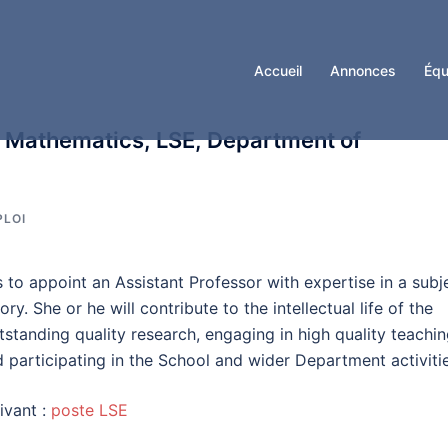
Accueil
Annonces
Équ
n Mathematics, LSE, Department of
PLOI
o appoint an Assistant Professor with expertise in a subj
. She or he will contribute to the intellectual life of the
standing quality research, engaging in high quality teachi
 participating in the School and wider Department activitie
uivant :
poste LSE