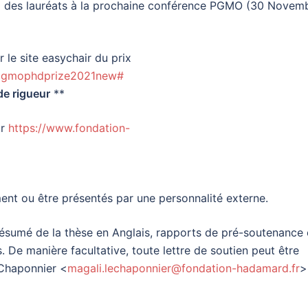
ux des lauréats à la prochaine conférence PGMO (30 Novem
 le site easychair du prix
f=pgmophdprize2021new#
de rigueur
**
ur
https://www.fondation-
nt ou être présentés par une personnalité externe.
ésumé de la thèse en Anglais, rapports de pré-soutenance 
 De manière facultative, toute lettre de soutien peut être
 Chaponnier <
magali.lechaponnier@fondation-hadamard.fr
>