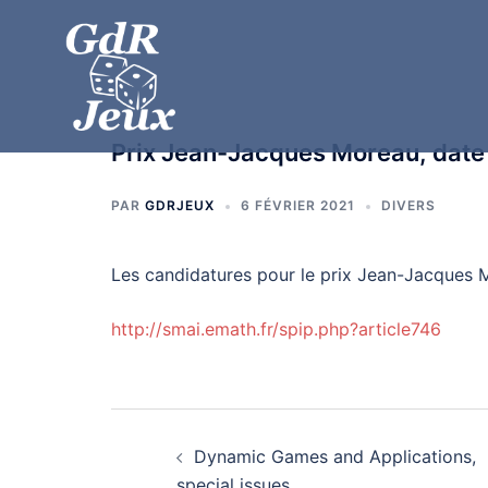
Prix Jean-Jacques Moreau, date 
PAR
GDRJEUX
6 FÉVRIER 2021
DIVERS
Les candidatures pour le prix Jean-Jacques 
http://smai.emath.fr/spip.php?article746
Dynamic Games and Applications,
special issues