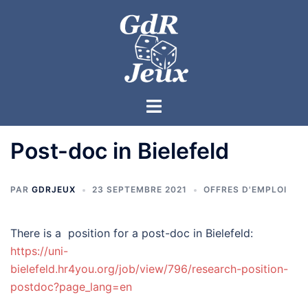
Post-doc in Bielefeld
PAR
GDRJEUX
23 SEPTEMBRE 2021
OFFRES D'EMPLOI
There is a position for a post-doc in Bielefeld:
https://uni-
bielefeld.hr4you.org/job/view/796/research-position-
postdoc?page_lang=en